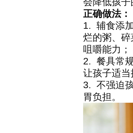
会降低孩子
正确做法：
1. 辅食添
烂的粥、碎
咀嚼能力；
2. 餐具
让孩子适当
3. 不强
胃负担。