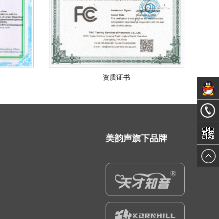
资质证书
销售经
理
189265
美韵声旗下品牌