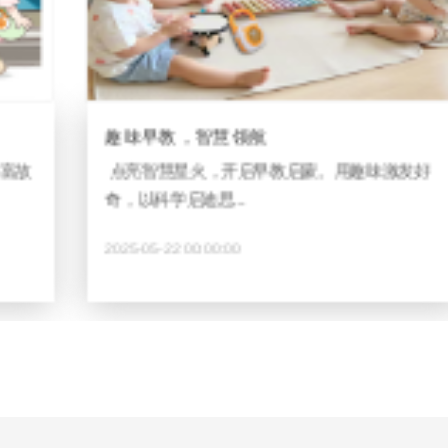
趣味早教，智慧领航
智
点亮智慧星火，开启早教启蒙。用趣味激发好
趣
奇，以科学启迪思...
发
2025-05-22 00:00:00
20